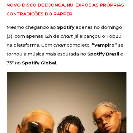
NOVO DISCO DE DJONGA, NU, EXPÕE AS PRÓPRIAS
CONTRADIÇÕES DO RAPPER
Mesmo chegando ao
Spotify
apenas no domingo
(3), com apenas 12h de
chart
, já alcançou o Top20
na plataforma. Com
chart
completo,
“Vampiro”
se
tornou a música mais escutada no
Spotify Brasil
e
73º no
Spotify Global
.