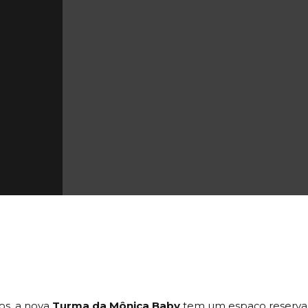
os, a nova
Turma da Mônica Baby
tem um espaço reservado