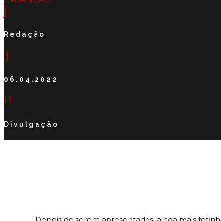
j
Redação
}
06.04.2022

Divulgação
Depois de serem apresentados, ainda mais fofinh