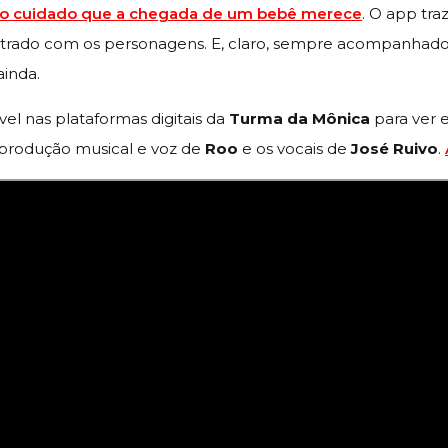
 no cuidado que a chegada de um bebê merece
. O app tra
strado com os personagens. E, claro, sempre acompanhado p
ainda.
ível nas plataformas digitais da
Turma da Mônica
para ver e
 produção musical e voz de
Roo
e os vocais de
José Ruivo
.