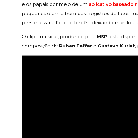
e os papais por meio de um
aplicativo baseado
pequenos e um álbum para registros de fotos ilu
personalizar a foto do bebê – deixando mais fofa 
O clipe musical, produzido pela
MSP
, está dispon
composição de
Ruben Feffer
e
Gustavo Kurlat
,