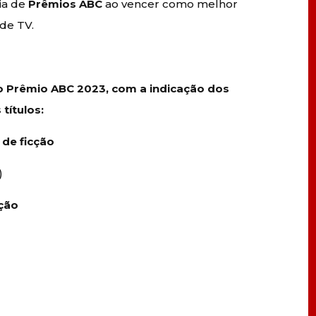
ia de
Prêmios ABC
ao vencer como melhor
de TV.
do Prêmio ABC 2023, com a indicação dos
títulos:
de ficção
)
cção
)