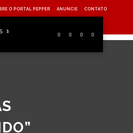
BRE O PORTAL PEPPER
ANUNCIE
CONTATO
S
AS
NDO”