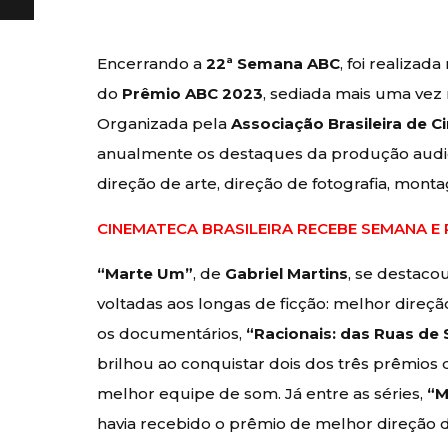
Encerrando a
22ª Semana ABC
, foi realizad
do
Prêmio ABC 2023
, sediada mais uma vez
Organizada pela
Associação Brasileira de 
anualmente os destaques da produção audiovi
direção de arte, direção de fotografia, mont
CINEMATECA BRASILEIRA RECEBE SEMANA E
“Marte Um”
, de
Gabriel Martins
, se destaco
voltadas aos longas de ficção: melhor direç
os documentários,
“Racionais: das Ruas de
brilhou ao conquistar dois dos três prêmio
melhor equipe de som. Já entre as séries,
“M
havia recebido o prêmio de melhor direção d