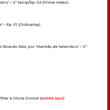
bro’ – 2ª temp/Ep. 03 (Prime Video)
’ – Ep. 01 (Globoplay)
 Ricardo Reis, por ‘Manhãs de Setembro’ – 2ª
ttar e Gloria Groove (
assista aqui
)