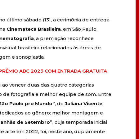
a no último sábado (13), a cerimônia de entrega
 na
Cinemateca Brasileira
, em São Paulo.
Cinematografia
, a premiação reconhece
sual brasileira relacionados às áreas de
agem e sonoplastia.
 PRÊMIO ABC 2023 COM ENTRADA GRATUITA
u ao vencer duas das quatro categorias
ão de fotografia e melhor equipe de som. Entre
 São Paulo pro Mundo”
, de
Juliana Vicente
,
s dedicados ao gênero: melhor montagem e
anhãs de Setembro”
, cuja temporada inicial
e arte em 2022, foi, neste ano, duplamente