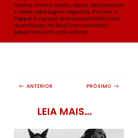
música, cinema, teatro, dança, lançamentos
e várias reportagens especiais. Por isso, o
Pepper é o portal de entretenimento mais
diversificado do Brasil com colunistas
gabaritados em cada editoria.
ANTERIOR
PRÓXIMO
#
$
LEIA MAIS...