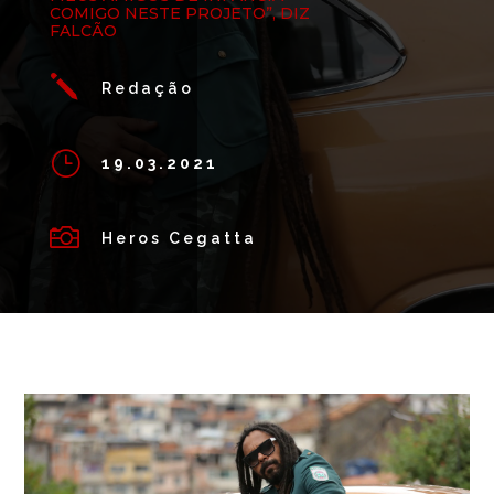
COMIGO NESTE PROJETO”, DIZ
FALCÃO
j
Redação
}
19.03.2021

Heros Cegatta