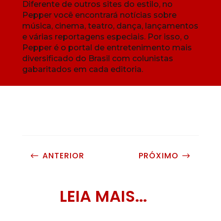
Diferente de outros sites do estilo, no
Pepper você encontrará notícias sobre
música, cinema, teatro, dança, lançamentos
e várias reportagens especiais. Por isso, o
Pepper é o portal de entretenimento mais
diversificado do Brasil com colunistas
gabaritados em cada editoria.
ANTERIOR
PRÓXIMO
#
$
LEIA MAIS...