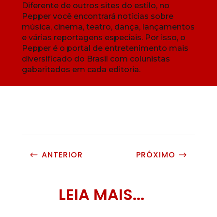
Diferente de outros sites do estilo, no
Pepper você encontrará notícias sobre
música, cinema, teatro, dança, lançamentos
e várias reportagens especiais. Por isso, o
Pepper é o portal de entretenimento mais
diversificado do Brasil com colunistas
gabaritados em cada editoria.
ANTERIOR
PRÓXIMO
#
$
LEIA MAIS...