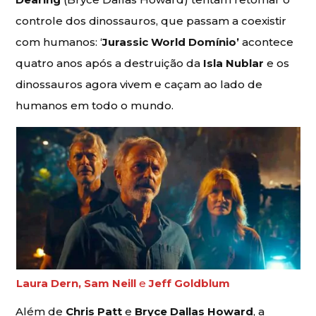
controle dos dinossauros, que passam a coexistir
com humanos: ‘
Jurassic World Domínio’
acontece
quatro anos após a destruição da
Isla Nublar
e os
dinossauros agora vivem e caçam ao lado de
humanos em todo o mundo.
Laura Dern, Sam Neill
e
Jeff Goldblum
Além de
Chris Patt
e
Bryce Dallas Howard
, a