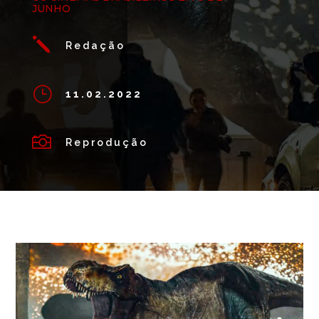
JUNHO
j
Redação
}
11.02.2022

Reprodução