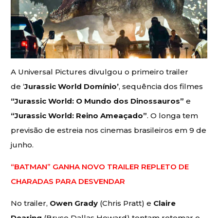
A Universal Pictures divulgou o primeiro trailer
de ‘
Jurassic World Domínio’
, sequência dos filmes
“Jurassic World: O Mundo dos Dinossauros”
e
“Jurassic World: Reino Ameaçado”
. O longa tem
previsão de estreia nos cinemas brasileiros em 9 de
junho.
“BATMAN” GANHA NOVO TRAILER REPLETO DE
CHARADAS PARA DESVENDAR
No trailer,
Owen Grady
(Chris Pratt) e
Claire
Dearing
(Bryce Dallas Howard) tentam retomar o