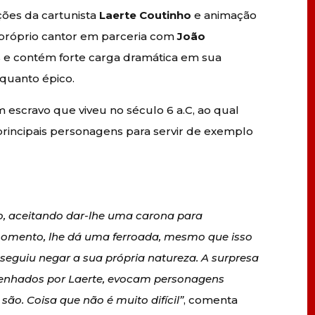
ões da cartunista
Laerte Coutinho
e animação
o próprio cantor em parceria com
João
s e contém forte carga dramática em sua
 quanto épico.
m escravo que viveu no século 6 a.C, ao qual
 principais personagens para servir de exemplo
ão, aceitando dar-lhe uma carona para
 momento, lhe dá uma ferroada, mesmo que isso
nseguiu negar a sua própria natureza. A surpresa
esenhados por Laerte, evocam personagens
ão. Coisa que não é muito difícil”
, comenta