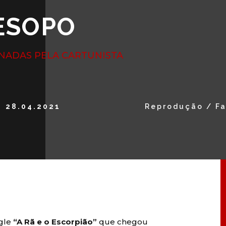
ESOPO
INADAS PELA CARTUNISTA
28.04.2021
Reprodução / F
ngle
“A Rã e o Escorpião”
que chegou