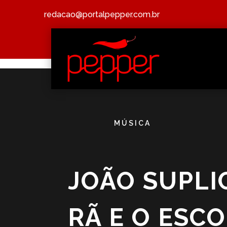
redacao@portalpepper.com.br
MÚSICA
JOÃO SUPLIC
RÃ E O ESC