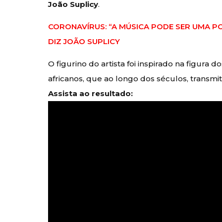
João Suplicy
.
CORONAVÍRUS: “A MÚSICA PODE SER UMA P
DIZ JOÃO SUPLICY
O figurino do artista foi inspirado na figura d
africanos, que ao longo dos séculos, transmi
Assista ao resultado: