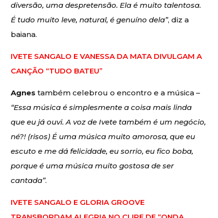
diversão, uma despretensão. Ela é muito talentosa.
É tudo muito leve, natural, é genuíno dela”
, diz a
baiana.
IVETE SANGALO E VANESSA DA MATA DIVULGAM A
CANÇÃO “TUDO BATEU”
Agnes
também celebrou o encontro e a música –
“Essa música é simplesmente a coisa mais linda
que eu já ouvi. A voz de Ivete também é um negócio,
né?! (risos) É uma música muito amorosa, que eu
escuto e me dá felicidade, eu sorrio, eu fico boba,
porque é uma música muito gostosa de ser
cantada”
.
IVETE SANGALO E GLORIA GROOVE
TRANSBORDAM ALEGRIA NO CLIPE DE “ONDA