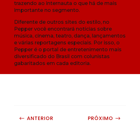
trazendo ao internauta o que há de mais
importante no segmento.
Diferente de outros sites do estilo, no
Pepper você encontrará notícias sobre
música, cinema, teatro, dança, lançamentos
e várias reportagens especiais. Por isso, o
Pepper é o portal de entretenimento mais
diversificado do Brasil com colunistas
gabaritados em cada editoria.
ANTERIOR
PRÓXIMO
#
$