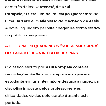
com três delas:
‘O Ateneu’
, de
Raul
Pompeia
,
‘Triste Fim de Policarpo Quaresma’
, de
Lima Barreto
e
‘O Alienista’
, de
Machado de Assis
.
A nova linguagem permite chegar de forma efetiva
no público mais jovem.
A HISTÓRIA EM QUADRINHOS “SOL: A PAJÉ SURDA”
DESTACA A LÍNGUA INDÍGENA DE SINAIS
O clássico escrito por
Raul Pompeia
conta as
recordações de
Sérgio
, da época em que era
estudante em um internato, e destaca a rigidez da
disciplina imposta pelos professores e as
dificuldades vividas pelo garoto durante este
período.