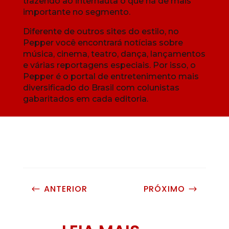
trazendo ao internauta o que há de mais
importante no segmento.
Diferente de outros sites do estilo, no
Pepper você encontrará notícias sobre
música, cinema, teatro, dança, lançamentos
e várias reportagens especiais. Por isso, o
Pepper é o portal de entretenimento mais
diversificado do Brasil com colunistas
gabaritados em cada editoria.
ANTERIOR
PRÓXIMO
#
$