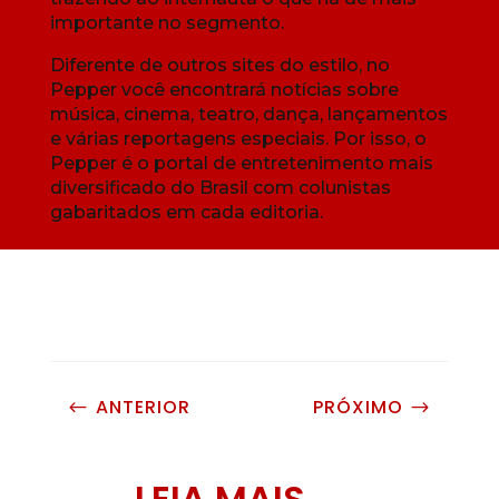
importante no segmento.
Diferente de outros sites do estilo, no
Pepper você encontrará notícias sobre
música, cinema, teatro, dança, lançamentos
e várias reportagens especiais. Por isso, o
Pepper é o portal de entretenimento mais
diversificado do Brasil com colunistas
gabaritados em cada editoria.
ANTERIOR
PRÓXIMO
#
$
LEIA MAIS...