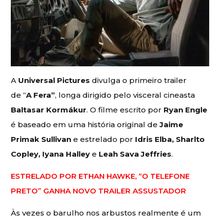
A
Universal Pictures
divulga o primeiro trailer
de “
A Fera”
, longa dirigido pelo visceral cineasta
Baltasar Kormákur
. O filme escrito por
Ryan Engle
é baseado em uma história original de
Jaime
Primak Sullivan
e estrelado por
Idris Elba, Sharlto
Copley, Iyana Halley
e
Leah Sava Jeffries
.
ESTRELADO POR ETHAN HAWKE, “O TELEFONE
PRETO” GANHA NOVO TRAILER ASSUSTADOR
Às vezes o barulho nos arbustos realmente é um