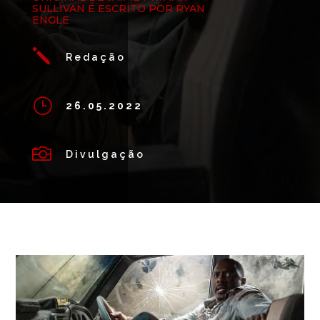
SULLIVAN É ESCRITO POR RYAN
ENGLE
j
Redação
}
26.05.2022

Divulgação