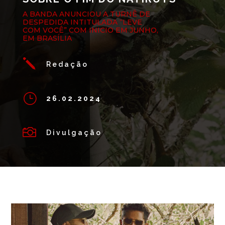
A BANDA ANUNCIOU A TURNÊ DE
DESPEDIDA INTITULADA “LEVE
COM VOCÊ” COM INICIO EM JUNHO,
EM BRASÍLIA
j
Redação
}
26.02.2024

Divulgação