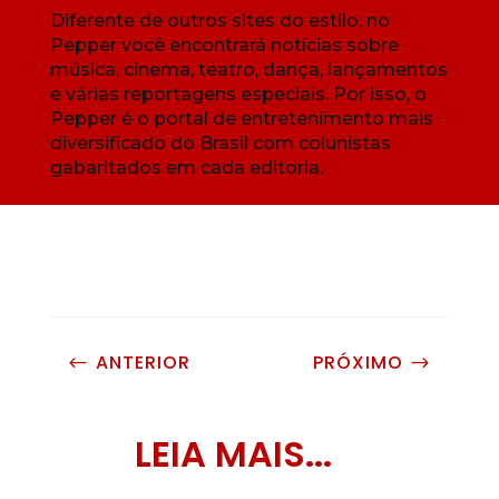
Diferente de outros sites do estilo, no
Pepper você encontrará notícias sobre
música, cinema, teatro, dança, lançamentos
e várias reportagens especiais. Por isso, o
Pepper é o portal de entretenimento mais
diversificado do Brasil com colunistas
gabaritados em cada editoria.
ANTERIOR
PRÓXIMO
#
$
LEIA MAIS...