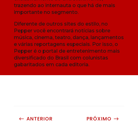
trazendo ao internauta o que há de mais
importante no segmento.
Diferente de outros sites do estilo, no
Pepper você encontrará notícias sobre
música, cinema, teatro, dança, lançamentos
e várias reportagens especiais. Por isso, o
Pepper é o portal de entretenimento mais
diversificado do Brasil com colunistas
gabaritados em cada editoria.
ANTERIOR
PRÓXIMO
#
$