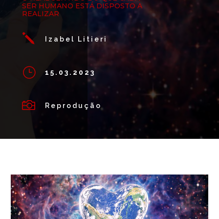
SER HUMANO ESTÁ DISPOSTO A
REALIZAR
j
Izabel Litieri
}
15.03.2023

Reprodução