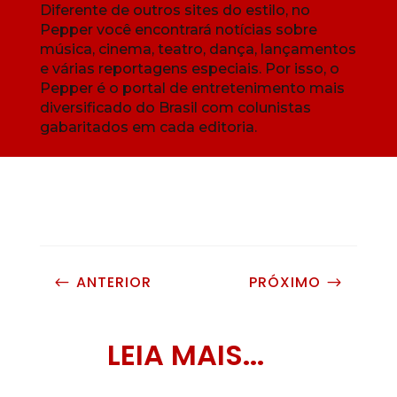
Diferente de outros sites do estilo, no
Pepper você encontrará notícias sobre
música, cinema, teatro, dança, lançamentos
e várias reportagens especiais. Por isso, o
Pepper é o portal de entretenimento mais
diversificado do Brasil com colunistas
gabaritados em cada editoria.
ANTERIOR
PRÓXIMO
#
$
LEIA MAIS...