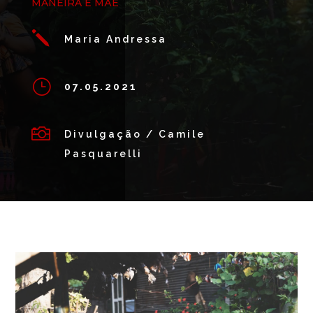
MANEIRA É MÃE
j
Maria Andressa
}
07.05.2021

Divulgação / Camile
Pasquarelli