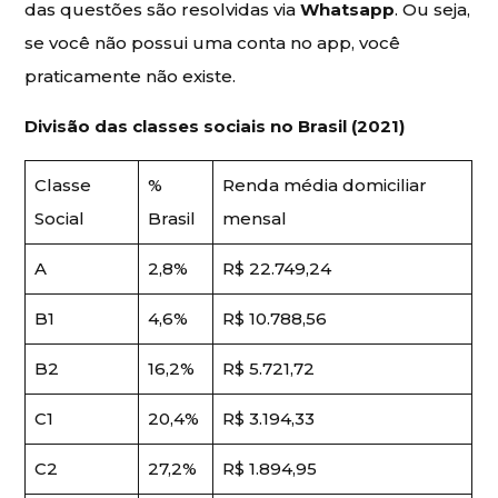
das questões são resolvidas via
Whatsapp
. Ou seja,
se você não possui uma conta no app, você
praticamente não existe.
Divisão das classes sociais no Brasil (2021)
Classe
%
Renda média domiciliar
Social
Brasil
mensal
A
2,8%
R$ 22.749,24
B1
4,6%
R$ 10.788,56
B2
16,2%
R$ 5.721,72
C1
20,4%
R$ 3.194,33
C2
27,2%
R$ 1.894,95