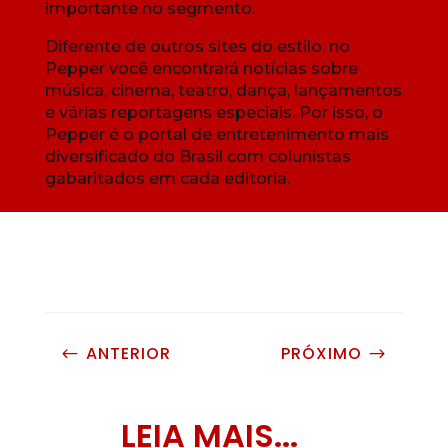
importante no segmento.
Diferente de outros sites do estilo, no
Pepper você encontrará notícias sobre
música, cinema, teatro, dança, lançamentos
e várias reportagens especiais. Por isso, o
Pepper é o portal de entretenimento mais
diversificado do Brasil com colunistas
gabaritados em cada editoria.
ANTERIOR
PRÓXIMO
#
$
LEIA MAIS...