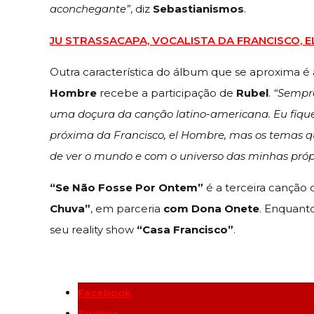
aconchegante”
, diz
Sebastianismos
.
JU STRASSACAPA, VOCALISTA DA FRANCISCO, 
Outra característica do álbum que se aproxima é
Hombre
recebe a participação de
Rubel
.
“Sempre
uma doçura da canção latino-americana. Eu fiquei 
próxima da Francisco, el Hombre, mas os temas q
de ver o mundo e com o universo das minhas próp
“Se Não Fosse Por Ontem”
é a terceira canção
Chuva”
, em parceria
com Dona Onete
. Enquant
seu reality show
“Casa Francisco”
.
Facebook
Twitter