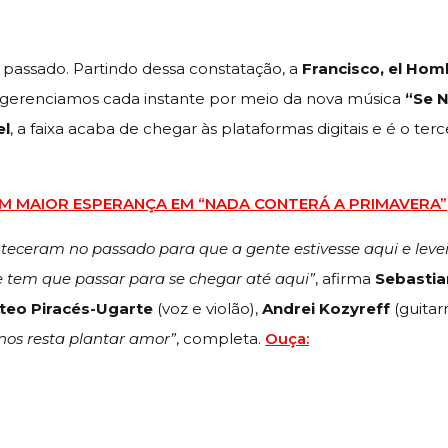
passado. Partindo dessa constatação, a
Francisco, el Hom
 gerenciamos cada instante por meio da nova música
“Se 
el
, a faixa acaba de chegar às plataformas digitais e é o ter
OM MAIOR ESPERANÇA EM “NADA CONTERÁ A PRIMAVERA”
eceram no passado para que a gente estivesse aqui e levei 
 tem que passar para se chegar até aqui”
, afirma
Sebasti
teo Piracés-Ugarte
(voz e violão),
Andrei Kozyreff
(guitar
nos resta plantar amor”
, completa.
Ouça: