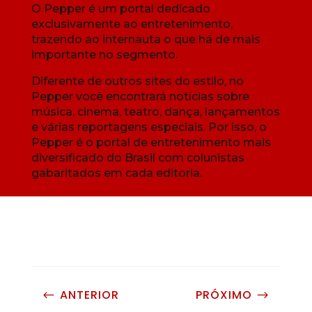
O Pepper é um portal dedicado
exclusivamente ao entretenimento,
trazendo ao internauta o que há de mais
importante no segmento.
Diferente de outros sites do estilo, no
Pepper você encontrará notícias sobre
música, cinema, teatro, dança, lançamentos
e várias reportagens especiais. Por isso, o
Pepper é o portal de entretenimento mais
diversificado do Brasil com colunistas
gabaritados em cada editoria.
ANTERIOR
PRÓXIMO
#
$