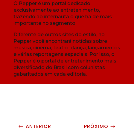
O Pepper é um portal dedicado
exclusivamente ao entretenimento,
trazendo ao internauta o que há de mais
importante no segmento.
Diferente de outros sites do estilo, no
Pepper você encontrará notícias sobre
música, cinema, teatro, dança, lançamentos
e várias reportagens especiais. Por isso, o
Pepper é o portal de entretenimento mais
diversificado do Brasil com colunistas
gabaritados em cada editoria.
ANTERIOR
PRÓXIMO
#
$