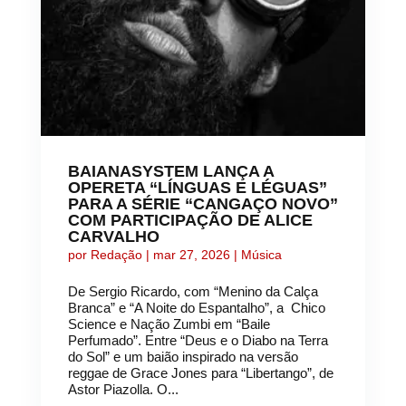
BAIANASYSTEM LANÇA A
OPERETA “LÍNGUAS E LÉGUAS”
PARA A SÉRIE “CANGAÇO NOVO”
COM PARTICIPAÇÃO DE ALICE
CARVALHO
por
Redação
|
mar 27, 2026
|
Música
De Sergio Ricardo, com “Menino da Calça
Branca” e “A Noite do Espantalho”, a Chico
Science e Nação Zumbi em “Baile
Perfumado”. Entre “Deus e o Diabo na Terra
do Sol” e um baião inspirado na versão
reggae de Grace Jones para “Libertango”, de
Astor Piazolla. O...