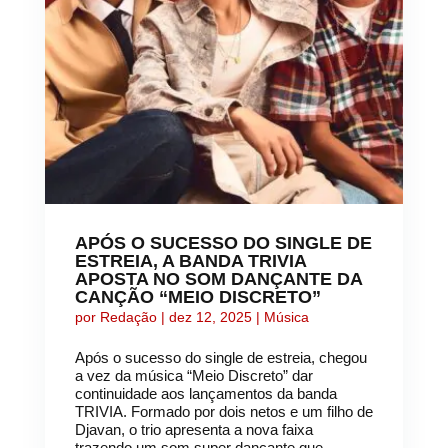
APÓS O SUCESSO DO SINGLE DE
ESTREIA, A BANDA TRIVIA
APOSTA NO SOM DANÇANTE DA
CANÇÃO “MEIO DISCRETO”
por
Redação
|
dez 12, 2025
|
Música
Após o sucesso do single de estreia, chegou
a vez da música “Meio Discreto” dar
continuidade aos lançamentos da banda
TRIVIA. Formado por dois netos e um filho de
Djavan, o trio apresenta a nova faixa
trazendo um som super dançante que