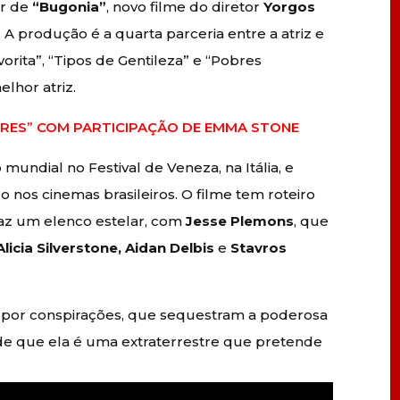
er de
“Bugonia”
, novo filme do diretor
Yorgos
. A produção é a quarta parceria entre a atriz e
vorita”, “Tipos de Gentileza” e “Pobres
elhor atriz.
ARES” COM PARTICIPAÇÃO DE EMMA STONE
mundial no Festival de Veneza, na Itália, e
ro
nos cinemas brasileiros. O filme tem roteiro
traz um elenco estelar, com
Jesse Plemons
, que
Alicia Silverstone, Aidan Delbis
e
Stavros
s por conspirações, que sequestram a poderosa
e que ela é uma extraterrestre que pretende