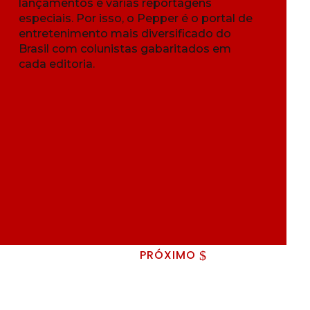
lançamentos e várias reportagens
especiais. Por isso, o Pepper é o portal de
entretenimento mais diversificado do
Brasil com colunistas gabaritados em
cada editoria.
PRÓXIMO
$