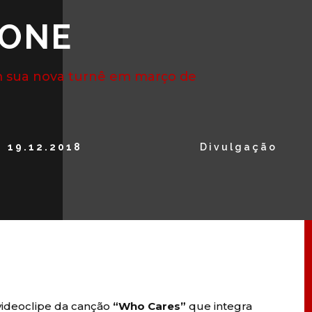
TONE
om sua nova turnê em março de
19.12.2018
Divulgação
videoclipe da canção
“Who Cares”
que integra