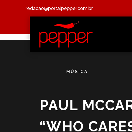
redacao@portalpepper.com.br
MÚSICA
PAUL MCCAR
“WHO CARES