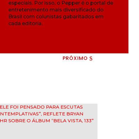
especiais. Por isso, o Pepper é o portal de
entretenimento mais diversificado do
Brasil com colunistas gabaritados em
cada editoria.
PRÓXIMO
$