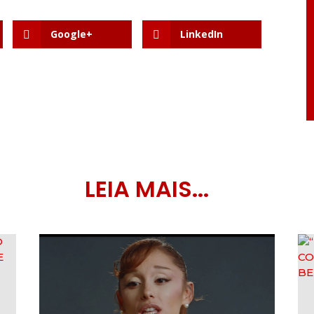
Google+
LinkedIn
LEIA MAIS...