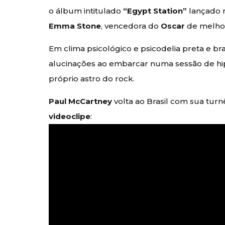
o álbum intitulado
“Egypt Station”
lançado n
Emma Stone
, vencedora do
Oscar
de melhor
Em clima psicológico e psicodelia preta e bra
alucinações ao embarcar numa sessão de hip
próprio astro do rock.
Paul McCartney
volta ao Brasil com sua turn
videoclipe
: