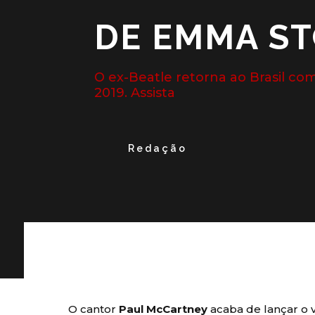
DE EMMA S
O ex-Beatle retorna ao Brasil c
2019. Assista
Redação
O cantor
Paul McCartney
acaba de lançar o 