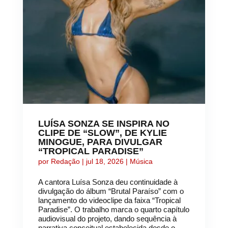
LUÍSA SONZA SE INSPIRA NO
CLIPE DE “SLOW”, DE KYLIE
MINOGUE, PARA DIVULGAR
“TROPICAL PARADISE”
por
Redação
|
jul 18, 2026
|
Música
A cantora Luísa Sonza deu continuidade à
divulgação do álbum “Brutal Paraíso” com o
lançamento do videoclipe da faixa “Tropical
Paradise”. O trabalho marca o quarto capítulo
audiovisual do projeto, dando sequência à
narrativa conceitual estabelecida desde o