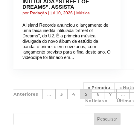
INTITULADA “STREET OF
DREAMS”. ASSISTA
por
Redação
|
jul 10, 2026
|
Música
A Island Records anunciou o lançamento de
uma faixa inédita intitulada “Street of
Dreams”, do U2. É a primeira música
divulgada do novo álbum de estúdio da
banda, o primeiro em nove anos, com
lançamento previsto para o final deste ano. O
videoclipe foi filmado em...
« Primeira
«
...
3
4
5
6
7
...
»
Última 