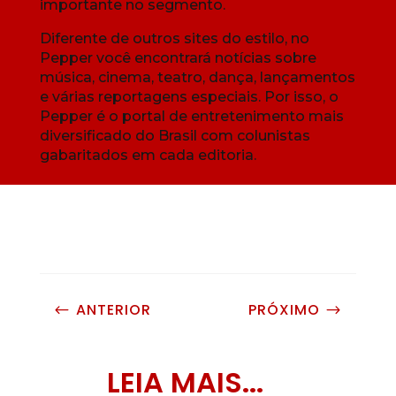
importante no segmento.
Diferente de outros sites do estilo, no
Pepper você encontrará notícias sobre
música, cinema, teatro, dança, lançamentos
e várias reportagens especiais. Por isso, o
Pepper é o portal de entretenimento mais
diversificado do Brasil com colunistas
gabaritados em cada editoria.
ANTERIOR
PRÓXIMO
#
$
LEIA MAIS...