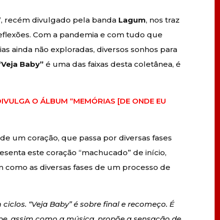
”
, recém divulgado pela banda
Lagum
, nos traz
eflexões. Com a pandemia e com tudo que
as ainda não exploradas, diversos sonhos para
“Veja Baby”
é uma das faixas desta coletânea, é
IVULGA O ÁLBUM “MEMÓRIAS [DE ONDE EU
a de um coração, que passa por diversas fases
senta este coração “machucado” de início,
im como as diversas fases de um processo de
clos. “Veja Baby” é sobre final e recomeço. É
clipe, assim como a música, propõe a sensação de