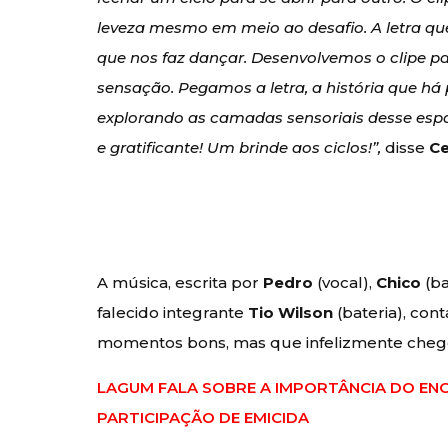
leveza mesmo em meio ao desafio. A letra q
que nos faz dançar. Desenvolvemos o clipe pa
sensação. Pegamos a letra, a história que h
explorando as camadas sensoriais desse espaç
e gratificante! Um brinde aos ciclos!”,
disse
Ce
A música, escrita por
Pedro
(vocal),
Chico
(ba
falecido integrante
Tio Wilson
(bateria), con
momentos bons, mas que infelizmente chegou 
LAGUM FALA SOBRE A IMPORTÂNCIA DO EN
PARTICIPAÇÃO DE EMICIDA