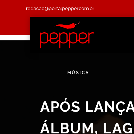
redacao@portalpepper.com.br
MÚSICA
APÓS LANÇ
ÁLBUM, LAG