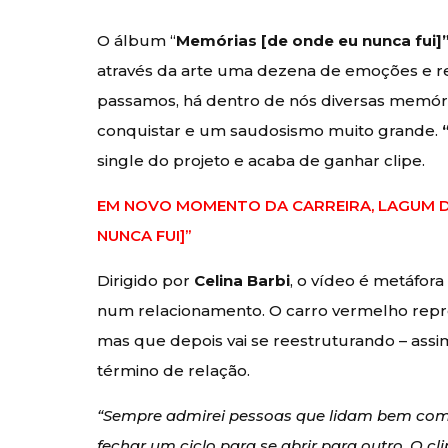
O álbum “
Memórias [de onde eu nunca fui]
através da arte uma dezena de emoções e r
passamos, há dentro de nós diversas memóri
conquistar e um saudosismo muito grande.
single do projeto e acaba de ganhar clipe.
EM NOVO MOMENTO DA CARREIRA, LAGUM D
NUNCA FUI]”
Dirigido por
Celina Barbi
, o vídeo é metáfor
num relacionamento. O carro vermelho repre
mas que depois vai se reestruturando – ass
término de relação.
“Sempre admirei pessoas que lidam bem com ci
fechar um ciclo para se abrir para outro. O 