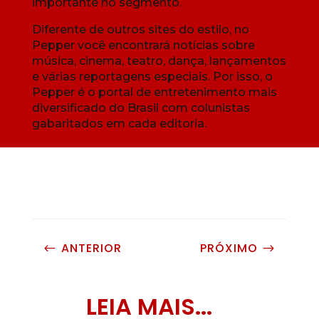
importante no segmento.
Diferente de outros sites do estilo, no
Pepper você encontrará notícias sobre
música, cinema, teatro, dança, lançamentos
e várias reportagens especiais. Por isso, o
Pepper é o portal de entretenimento mais
diversificado do Brasil com colunistas
gabaritados em cada editoria.
ANTERIOR
PRÓXIMO
#
$
LEIA MAIS...