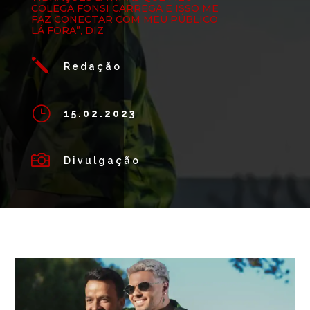
COLEGA FONSI CARREGA E ISSO ME
FAZ CONECTAR COM MEU PÚBLICO
LÁ FORA”, DIZ
j
Redação
}
15.02.2023

Divulgação