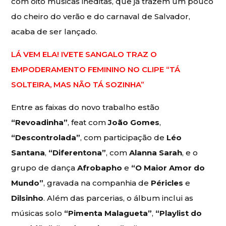
com oito músicas inéditas, que já trazem um pouco
do cheiro do verão e do carnaval de Salvador,
acaba de ser lançado.
LÁ VEM ELA! IVETE SANGALO TRAZ O
EMPODERAMENTO FEMININO NO CLIPE “TÁ
SOLTEIRA, MAS NÃO TÁ SOZINHA”
Entre as faixas do novo trabalho estão
“Revoadinha”
, feat com
João Gomes
,
“Descontrolada”
, com participação de
Léo
Santana
,
“Diferentona”
, com
Alanna Sarah
, e o
grupo de dança
Afrobapho
e
“O Maior Amor do
Mundo”
, gravada na companhia de
Péricles
e
Dilsinho
. Além das parcerias, o álbum inclui as
músicas solo
“Pimenta Malagueta”
,
“Playlist do