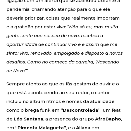
ligação com um alerta que se acendeu durante a
pandemia, chamando atenção para o que ele
deveria priorizar, coisas que realmente importam,
e a gratidão por estar vivo: “
Não só eu, mas muita
gente sente que nasceu de novo, recebeu a
oportunidade de continuar vivo e é assim que me
sinto: vivo, renovado, empolgado e disposto a novos
desafios. Como no começo da carreira, ‘Nascendo
de Novo’”.
Sempre atento ao que os fãs gostam de ouvir e o
que está acontecendo ao seu redor, o cantor
incluiu no álbum ritmos e nomes da atualidade,
como o brega funk em
“Descontrolada”
, um feat
de
Léo Santana
, a presença do grupo
AfroBapho
,
em
“Pimenta Malagueta”
, e a
Allana
em