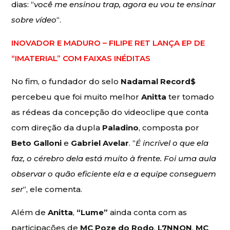
dias: “
você me ensinou trap, agora eu vou te ensinar
sobre vídeo
“.
INOVADOR E MADURO – FILIPE RET LANÇA EP DE
“IMATERIAL” COM FAIXAS INÉDITAS
No fim, o fundador do selo
Nadamal Record$
percebeu que foi muito melhor
Anitta
ter tomado
as rédeas da concepção do videoclipe que conta
com direção da dupla
Paladino
, composta por
Beto Galloni
e
Gabriel Avelar
. “
É incrível o que ela
faz, o cérebro dela está muito à frente. Foi uma aula
observar o quão eficiente ela e a equipe conseguem
ser
“, ele comenta.
Além de
Anitta
,
“Lume”
ainda conta com as
participações de
MC Poze do Rodo
,
L7NNON
,
MC