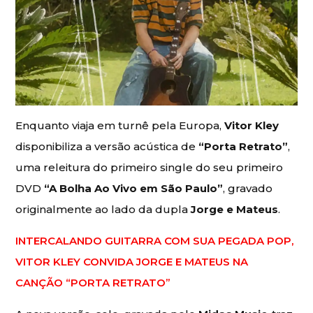
Enquanto viaja em turnê pela Europa,
Vitor Kley
disponibiliza a versão acústica de
“Porta Retrato”
,
uma releitura do primeiro single do seu primeiro
DVD
“A Bolha Ao Vivo em São Paulo”
, gravado
originalmente ao lado da dupla
Jorge e Mateus
.
INTERCALANDO GUITARRA COM SUA PEGADA POP,
VITOR KLEY CONVIDA JORGE E MATEUS NA
CANÇÃO “PORTA RETRATO”