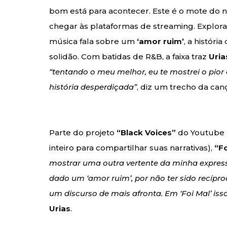
bom está para acontecer. Este é o mote do n
chegar às plataformas de streaming. Explor
música fala sobre um
‘amor ruim’
, a histór
solidão. Com batidas de R&B, a faixa traz
Uria
“tentando o meu melhor, eu te mostrei o pior
história desperdiçada”
, diz um trecho da can
Parte do projeto
“Black Voices”
do Youtube (
inteiro para compartilhar suas narrativas),
“Fo
mostrar uma outra vertente da minha expressã
dado um ‘amor ruim’, por não ter sido recípr
um discurso de mais afronta. Em ‘Foi Mal’ is
Urias
.