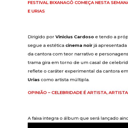
FESTIVAL BIXANAGÔ COMEÇA NESTA SEMANA
E URIAS
Dirigido por
Vinicius Cardoso
e tendo a própr
segue a estética
cinema noir
já apresentad
da cantora com teor narrativo e personagen
trama gira em torno de um casal de celebrida
reflete o caráter experimental da cantora e
Urias
como artista múltipla.
OPINIÃO – CELEBRIDADE É ARTISTA, ARTIST
A faixa integra o álbum que será lançado ai