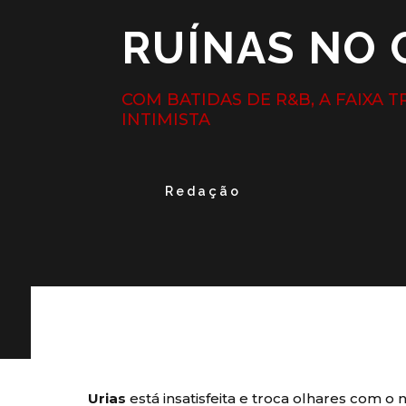
RUÍNAS NO C
COM BATIDAS DE R&B, A FAIXA 
INTIMISTA
Redação
Urias
está insatisfeita e troca olhares com 