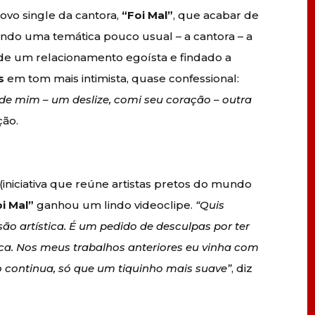
ovo single da cantora,
“Foi Mal”
, que acabar de
ando uma temática pouco usual – a cantora – a
ia de um relacionamento egoísta e findado a
s
em tom mais intimista, quase confessional:
 de mim – um deslize, comi seu coração – outra
ção.
iniciativa que reúne artistas pretos do mundo
i Mal”
ganhou um lindo videoclipe.
“Quis
o artística. É um pedido de desculpas por ter
oca. Nos meus trabalhos anteriores eu vinha com
so continua, só que um tiquinho mais suave”
, diz