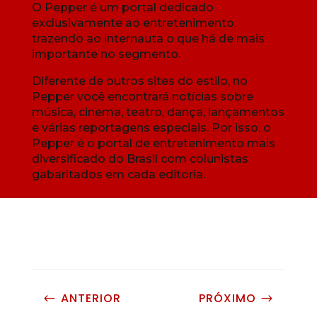
O Pepper é um portal dedicado
exclusivamente ao entretenimento,
trazendo ao internauta o que há de mais
importante no segmento.
Diferente de outros sites do estilo, no
Pepper você encontrará notícias sobre
música, cinema, teatro, dança, lançamentos
e várias reportagens especiais. Por isso, o
Pepper é o portal de entretenimento mais
diversificado do Brasil com colunistas
gabaritados em cada editoria.
ANTERIOR
PRÓXIMO
#
$