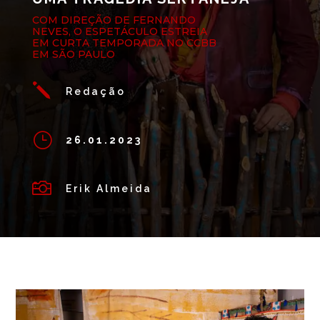
COM DIREÇÃO DE FERNANDO
NEVES, O ESPETÁCULO ESTREIA
EM CURTA TEMPORADA NO CCBB
EM SÃO PAULO
j
Redação
}
26.01.2023

Erik Almeida