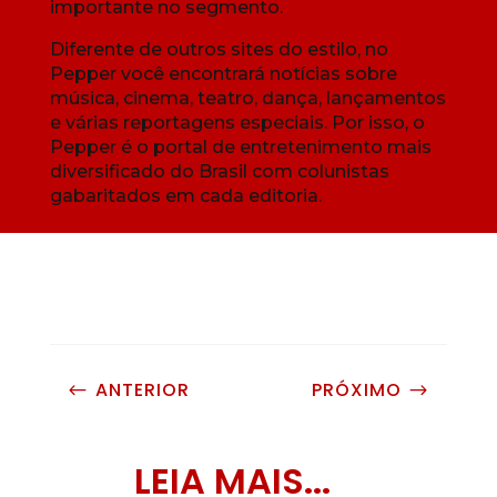
importante no segmento.
Diferente de outros sites do estilo, no
Pepper você encontrará notícias sobre
música, cinema, teatro, dança, lançamentos
e várias reportagens especiais. Por isso, o
Pepper é o portal de entretenimento mais
diversificado do Brasil com colunistas
gabaritados em cada editoria.
ANTERIOR
PRÓXIMO
#
$
LEIA MAIS...