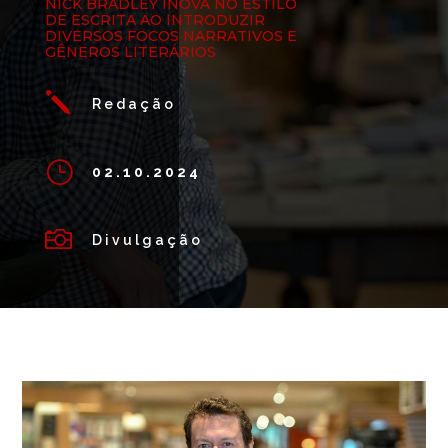
NICK BRADLEY INOVA NO ESTILO
DE ESCRITA AO INTRODUZIR
DIVERSOS FOCOS NARRATIVOS E
GÊNEROS LITERÁRIOS
j
Redação
}
02.10.2024

Divulgação