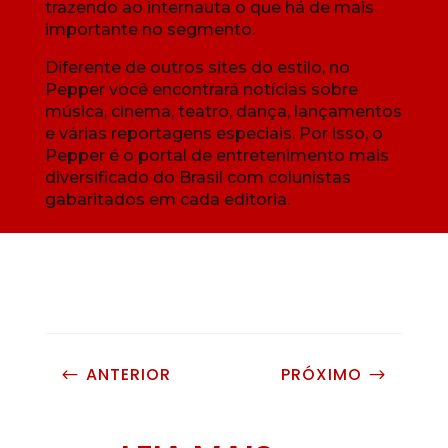
trazendo ao internauta o que há de mais
importante no segmento.
Diferente de outros sites do estilo, no
Pepper você encontrará notícias sobre
música, cinema, teatro, dança, lançamentos
e várias reportagens especiais. Por isso, o
Pepper é o portal de entretenimento mais
diversificado do Brasil com colunistas
gabaritados em cada editoria.
ANTERIOR
PRÓXIMO
#
$