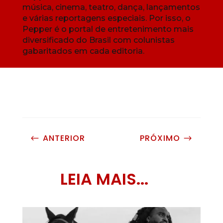
música, cinema, teatro, dança, lançamentos
e várias reportagens especiais. Por isso, o
Pepper é o portal de entretenimento mais
diversificado do Brasil com colunistas
gabaritados em cada editoria.
ANTERIOR
PRÓXIMO
#
$
LEIA MAIS...