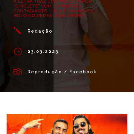
A LETRA TRAZ UMA MELODIA POP
“CHICLETE” COM UM REFRÃO
CONTAGIANTE – “ELA É UM HIT, EU
BOTO NO REPEAT SEM PARAR”
j
Redação
}
03.03.2023

Reprodução / Facebook