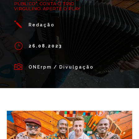
PÚBLICO”, CONTA O TRIO
VIRGULINO. APERTE O PLAY
j
Redação
}
26.08.2023

ONErpm / Divulgação