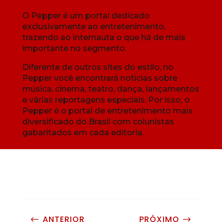
O Pepper é um portal dedicado
exclusivamente ao entretenimento,
trazendo ao internauta o que há de mais
importante no segmento.
Diferente de outros sites do estilo, no
Pepper você encontrará notícias sobre
música, cinema, teatro, dança, lançamentos
e várias reportagens especiais. Por isso, o
Pepper é o portal de entretenimento mais
diversificado do Brasil com colunistas
gabaritados em cada editoria.
ANTERIOR
PRÓXIMO
#
$