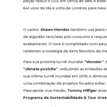
peças reduz o CO2 em cerca de 48% e evita 
641 voos de ida e volta de Londres para New
O cantor
Shawn Mendes
também usa jeans m
de algodão reciclado pós-consumo e requer
acabamento. O look é completado com peça
celebram a nostalgia de itens favoritos da m
Para sua próxima turnê mundial
“Wonder”
,
“climate posivite”
, reduzindo as emissões
sua última turnê mundial em 2019, e diminu
uma combinação de projetos focados evitar,
Para apoiar sua missão,
Tommy Hilfiger
doará
Programa de Sustentabilidade & Tour Gre