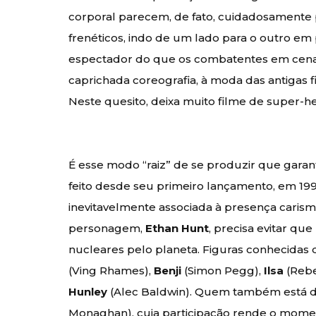
corporal parecem, de fato, cuidadosament
frenéticos, indo de um lado para o outro em 
espectador do que os combatentes em cena.
caprichada coreografia, à moda das antigas f
Neste quesito, deixa muito filme de super-h
É esse modo “raiz” de se produzir que garan
feito desde seu primeiro lançamento, em 199
inevitavelmente associada à presença caris
personagem,
Ethan Hunt
, precisa evitar q
nucleares pelo planeta. Figuras conhecidas 
(Ving Rhames),
Benji
(Simon Pegg),
Ilsa
(Rebe
Hunley
(Alec Baldwin). Quem também está d
Monaghan), cuja participação rende o momen