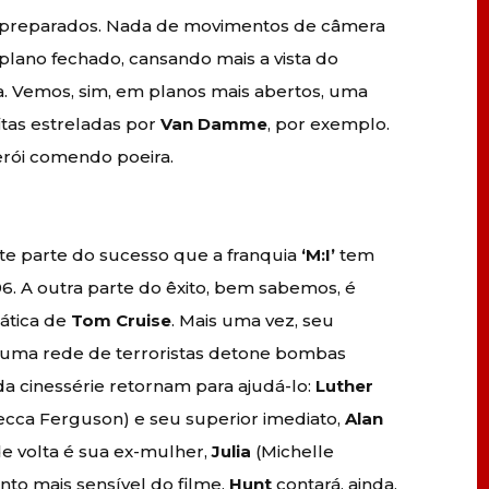
e preparados. Nada de movimentos de câmera
plano fechado, cansando mais a vista do
 Vemos, sim, em planos mais abertos, uma
itas estreladas por
Van Damme
, por exemplo.
erói comendo poeira.
te parte do sucesso que a franquia
‘M:I’
tem
6. A outra parte do êxito, bem sabemos, é
mática de
Tom Cruise
. Mais uma vez, seu
ue uma rede de terroristas detone bombas
da cinessérie retornam para ajudá-lo:
Luther
cca Ferguson) e seu superior imediato,
Alan
e volta é sua ex-mulher,
Julia
(Michelle
to mais sensível do filme.
Hunt
contará, ainda,