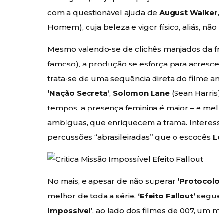
com a questionável ajuda de
August Walker
Homem), cuja beleza e vigor físico, aliás, nã
Mesmo valendo-se de clichês manjados da fra
famoso), a produção se esforça para acresce
trata-se de uma sequência direta do filme ant
‘Nação Secreta’
,
Solomon Lane
(Sean Harris)
tempos, a presença feminina é maior – e me
ambíguas, que enriquecem a trama. Interess
percussões “abrasileiradas” que o escocês
L
No mais, e apesar de não superar
‘Protocol
melhor de toda a série,
‘Efeito Fallout’
segue,
Impossível’
, ao lado dos filmes de 007, um 