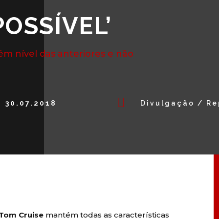
POSSÍVEL’
m nível das anteriores e não

30.07.2018
Divulgação / R
Tom Cruise
mantém todas as características