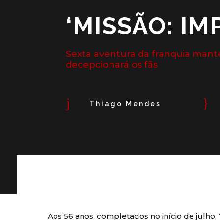
‘MISSÃO: IM
Sexta aventura da franquia manté
decepcionará os fãs
j
}
Thiago Mendes
Aos 56 anos, completados no início de julho,