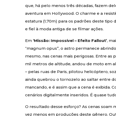
que, há pelo menos três décadas, fazem de
aventura em Hollywood. O charme e a resistê
estatura (1,70m) para os padrões deste tipo 
e fiel à moda antiga de se filmar ações.
Em
‘Missão: Impossível – Efeito Fallout’
, ma
“magnum opus”, o astro permanece abrindo 
mesmo, nas cenas mais perigosas. Entre as pe
mil metros de altitude, andou de moto em al
– pelas ruas de Paris, pilotou helicóptero, so
ainda quebrou o tornozelo ao saltar entre 
mancando, e é assim que a cena é exibida. 
cenários digitalmente inseridos. É quase tudo
O resultado desse esforço? As cenas soam ma
vez menos em produções deste gênero. Outr