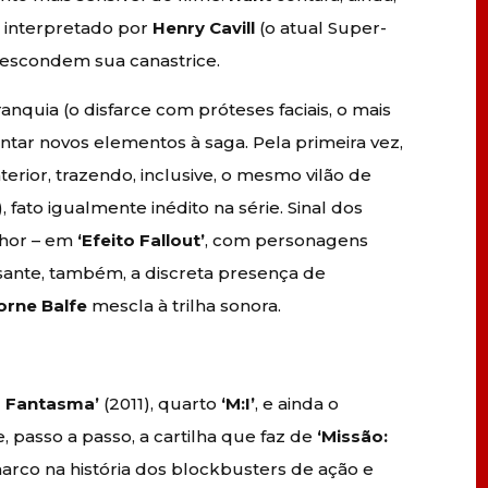
, interpretado por
Henry Cavill
(o atual Super-
o escondem sua canastrice.
nquia (o disfarce com próteses faciais, o mais
ntar novos elementos à saga. Pela primeira vez,
erior, trazendo, inclusive, o mesmo vilão de
, fato igualmente inédito na série. Sinal dos
lhor – em
‘Efeito Fallout’
, com personagens
ante, também, a discreta presença de
orne Balfe
mescla à trilha sonora.
o Fantasma’
(2011), quarto
‘M:I’
, e ainda o
 passo a passo, a cartilha que faz de
‘Missão:
marco na história dos blockbusters de ação e