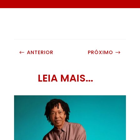
ANTERIOR
PRÓXIMO
#
$
LEIA MAIS...