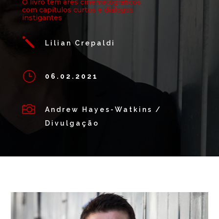
O livro tem ares cinematográficos,
com capítulos curtos e diálogos
instigantes
j
Lilian Crepaldi
}
06.02.2021

Andrew Hayes-Watkins /
Divulgação