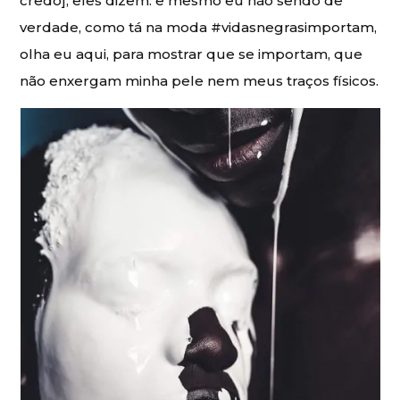
credo], eles dizem. e mesmo eu não sendo de
verdade, como tá na moda #vidasnegrasimportam,
olha eu aqui, para mostrar que se importam, que
não enxergam minha pele nem meus traços físicos.