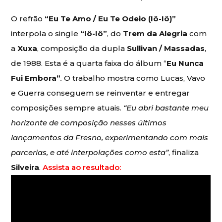
O refrão
“Eu Te Amo / Eu Te Odeio (Iô-Iô)”
interpola o single
“Iô-Iô”
, do
Trem da Alegria
com
a
Xuxa
, composição da dupla
Sullivan / Massadas
,
de 1988. Esta é a quarta faixa do álbum “
Eu Nunca
Fui Embora”
.
O trabalho mostra como Lucas, Vavo
e Guerra conseguem se reinventar e entregar
composições sempre atuais.
“Eu abri bastante meu
horizonte de composição nesses últimos
lançamentos da Fresno, experimentando com mais
parcerias, e até interpolações como esta”
, finaliza
Silveira
.
Assista ao resultado: