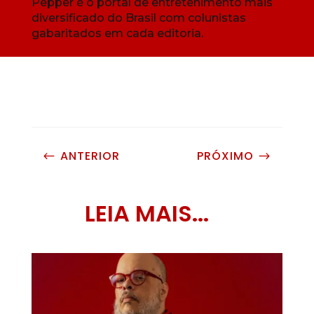
Pepper é o portal de entretenimento mais
diversificado do Brasil com colunistas
gabaritados em cada editoria.
ANTERIOR
PRÓXIMO
#
$
LEIA MAIS...