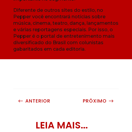
Diferente de outros sites do estilo, no
Pepper você encontrará notícias sobre
música, cinema, teatro, dança, lançamentos
e várias reportagens especiais. Por isso, o
Pepper é o portal de entretenimento mais
diversificado do Brasil com colunistas
gabaritados em cada editoria.
ANTERIOR
PRÓXIMO
#
$
LEIA MAIS...