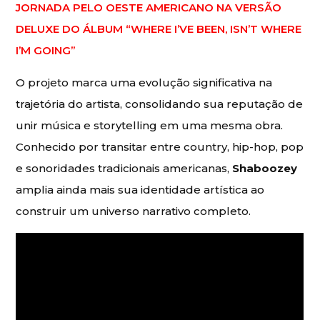
JORNADA PELO OESTE AMERICANO NA VERSÃO
DELUXE DO ÁLBUM “WHERE I’VE BEEN, ISN’T WHERE
I’M GOING”
O projeto marca uma evolução significativa na
trajetória do artista, consolidando sua reputação de
unir música e storytelling em uma mesma obra.
Conhecido por transitar entre country, hip-hop, pop
e sonoridades tradicionais americanas,
Shaboozey
amplia ainda mais sua identidade artística ao
construir um universo narrativo completo.