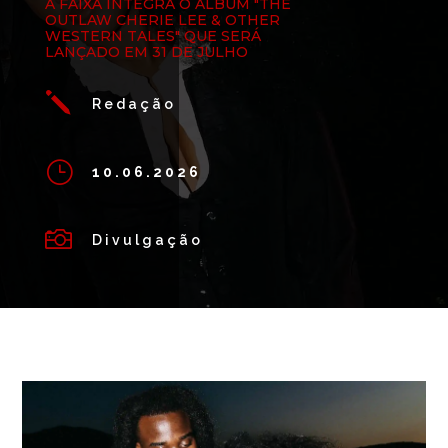
A FAIXA INTEGRA O ÁLBUM "THE
OUTLAW CHERIE LEE & OTHER
WESTERN TALES" QUE SERÁ
LANÇADO EM 31 DE JULHO
j
Redação
}
10.06.2026

Divulgação