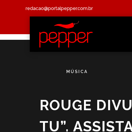
redacao@portalpepper.com.br
MÚSICA
ROUGE DIVU
TU”. ASSIST