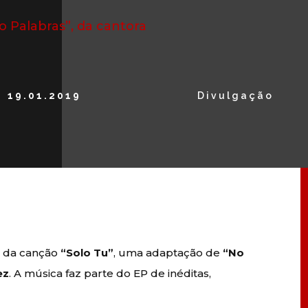
 Palabras”, da cantora
19.01.2019
Divulgação
e da canção
“Solo Tu”
, uma adaptação de
“No
ez
. A música faz parte do EP de inéditas,