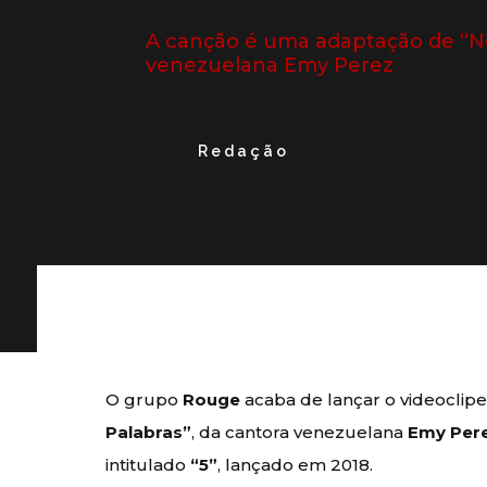
A canção é uma adaptação de “No
venezuelana Emy Perez
Redação
O grupo
Rouge
acaba de lançar o videoclip
Palabras”
, da cantora venezuelana
Emy Per
intitulado
“5”
, lançado em 2018.