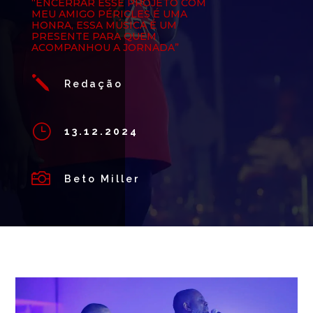
“ENCERRAR ESSE PROJETO COM
MEU AMIGO PÉRICLES É UMA
HONRA, ESSA MÚSICA É UM
PRESENTE PARA QUEM
ACOMPANHOU A JORNADA”
j
Redação
}
13.12.2024

Beto Miller