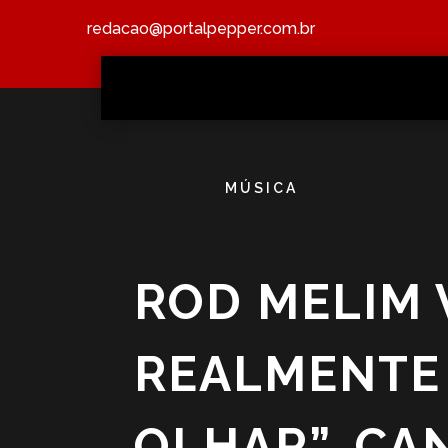
redacao@portalpepper.com.br
MÚSICA
ROD MELIM 
REALMENTE 
OLHAR”, CA