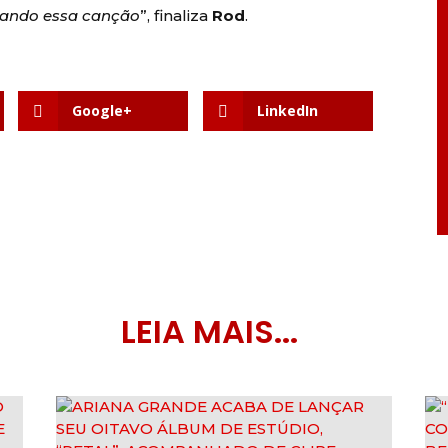
icando essa canção
”, finaliza
Rod
.
Google+
LinkedIn
LEIA MAIS...