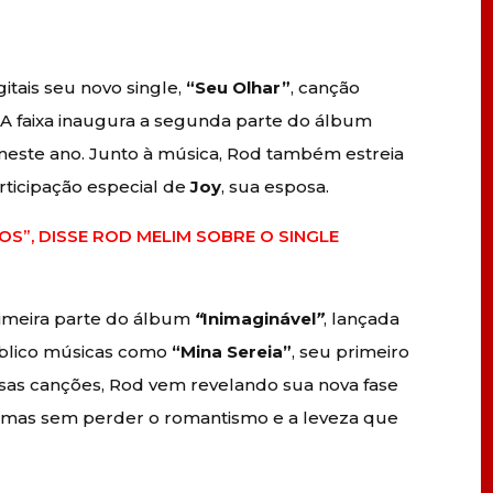
itais seu novo single,
“Seu Olhar”
, canção
. A faixa inaugura a segunda parte do álbum
 neste ano. Junto à música, Rod também estreia
rticipação especial de
Joy
, sua esposa.
S”, DISSE ROD MELIM SOBRE O SINGLE
rimeira parte do álbum
“
Inimaginável
”
, lançada
úblico músicas como
“Mina Sereia”
, seu primeiro
 essas canções, Rod vem revelando sua nova fase
, mas sem perder o romantismo e a leveza que