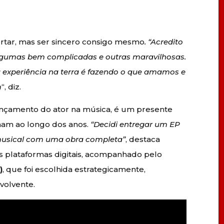
ertar, mas ser sincero consigo mesmo
. “Acredito
, algumas bem complicadas e outras maravilhosas.
a experiência na terra é fazendo o que amamos e
m
“, diz.
ançamento do ator na música, é um presente
ham ao longo dos anos.
“Decidi entregar um EP
 musical com uma obra completa”
, destaca
as plataformas digitais, acompanhado pelo
o
)
, que foi escolhida estrategicamente,
volvente.