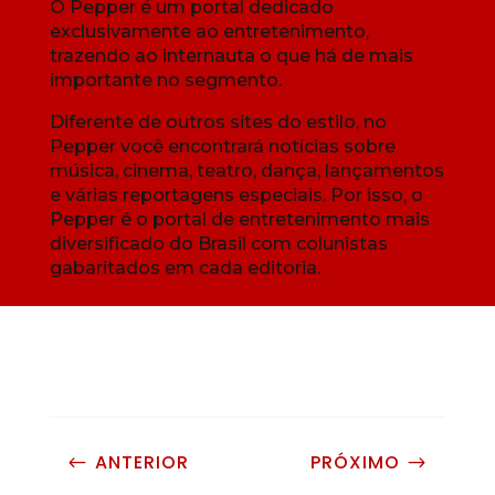
O Pepper é um portal dedicado
exclusivamente ao entretenimento,
trazendo ao internauta o que há de mais
importante no segmento.
Diferente de outros sites do estilo, no
Pepper você encontrará notícias sobre
música, cinema, teatro, dança, lançamentos
e várias reportagens especiais. Por isso, o
Pepper é o portal de entretenimento mais
diversificado do Brasil com colunistas
gabaritados em cada editoria.
ANTERIOR
PRÓXIMO
#
$