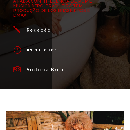
A FAIXA COM INFLUÊNCIA DE POP E
MÚSICA AFRO-BRASILEIRA TEM
PRODUÇÃO DE LOS BRASILEROS E
DMAX
j
Redação
}
01.11.2024

Victoria Brito