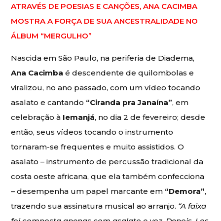
ATRAVÉS DE POESIAS E CANÇÕES, ANA CACIMBA
MOSTRA A FORÇA DE SUA ANCESTRALIDADE NO
ÁLBUM “MERGULHO”
Nascida em São Paulo, na periferia de Diadema,
Ana Cacimba
é descendente de quilombolas e
viralizou, no ano passado, com um vídeo tocando
asalato e cantando
“Ciranda pra Janaína”
, em
celebração à
Iemanjá
, no dia 2 de fevereiro; desde
então, seus vídeos tocando o instrumento
tornaram-se frequentes e muito assistidos. O
asalato – instrumento de percussão tradicional da
costa oeste africana, que ela também confecciona
– desempenha um papel marcante em
“Demora”
,
trazendo sua assinatura musical ao arranjo.
“A faixa
foi composta apenas com asalato e voz. Depois, Los