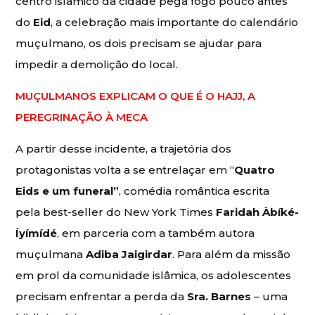
centro islâmico da cidade pega fogo pouco antes
do
Eid
, a celebração mais importante do calendário
muçulmano, os dois precisam se ajudar para
impedir a demolição do local.
MUÇULMANOS EXPLICAM O QUE É O HAJJ, A
PEREGRINAÇÃO À MECA
A partir desse incidente, a trajetória dos
protagonistas volta a se entrelaçar em “
Quatro
Eids e um funeral”
, comédia romântica escrita
pela best-seller do New York Times
Faridah Àbíké-
Íyímídé
, em parceria com a também autora
muçulmana
Adiba Jaigirdar
. Para além da missão
em prol da comunidade islâmica, os adolescentes
precisam enfrentar a perda da
Sra. Barnes
– uma