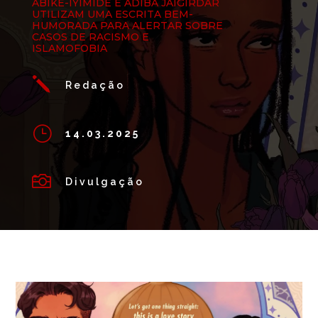
ÀBIKÉ-ÍYÍMÍDÉ E ADIBA JAIGIRDAR
UTILIZAM UMA ESCRITA BEM-
HUMORADA PARA ALERTAR SOBRE
CASOS DE RACISMO E
ISLAMOFOBIA
j
Redação
}
14.03.2025

Divulgação